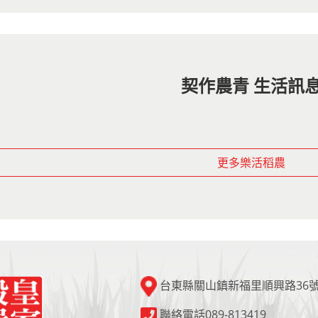
契作農青 生活訊
更多樂活稻農
台東縣關山鎮新福里順興路36
聯絡電話089-813419