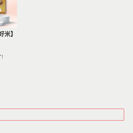
好米】
!