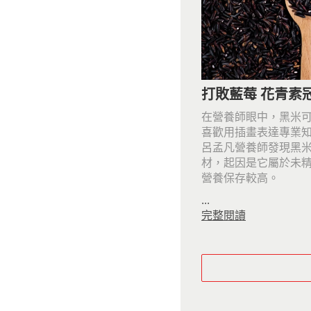
打敗藍莓 花青素
在營養師眼中，黑米
喜歡用插畫表達專業
呂孟凡營養師發現黑
材，起因是它屬於未
營養保存較高。
...
完整閱讀