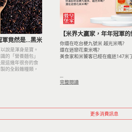
【米界大贏家，年年冠軍的
冠軍竟然是…黑米
你還在吃台梗九號米 越光米嗎?
可以說是渾身是寶。
還在迷戀花東米嗎?
知識的「營養麵包」
美食家和米饕客已經在瘋迷147米了
米是這幾年很夯的食
精製的全榖雜糧類，
...
完整閱讀
更多消費訊息