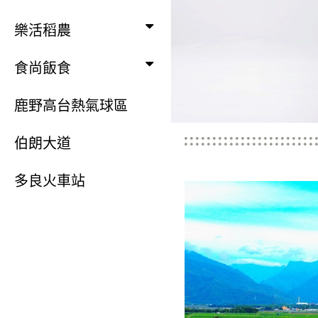
樂活稻農
食尚飯食
鹿野高台熱氣球區
伯朗大道
多良火車站