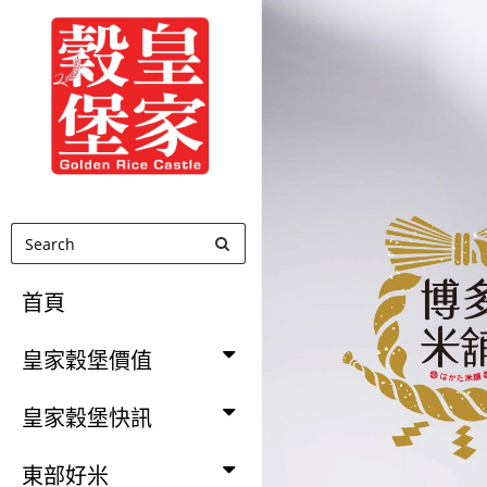
聯
米
企
業
股
份
有
首頁
限
皇家穀堡價值
公
司
皇家穀堡快訊
東部好米